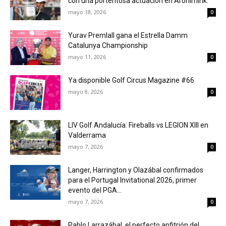
con una portentosa actuación en Aronimink.
mayo 18, 2026
0
Yurav Premlall gana el Estrella Damm
Catalunya Championship
mayo 11, 2026
0
Ya disponible Golf Circus Magazine #66
mayo 8, 2026
0
LIV Golf Andalucía: Fireballs vs LEGION XIII en
Valderrama
mayo 7, 2026
0
Langer, Harrington y Olazábal confirmados
para el Portugal Invitational 2026, primer
evento del PGA...
mayo 7, 2026
0
Pablo Larrazábal, el perfecto anfitrión del