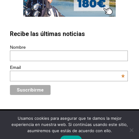
Recibe las últimas noticias
Nombre
Email
*
Usamos cookies para asegurar que te damos la mejor
© Golf Circus | Diseño web
www.Ebooz.com
experiencia en nuestra web. Si continúas usando este sitio,
asumiremos que estás de acuerdo con ello.
Política de Privacidad
Aviso Legal
Política de Cookies