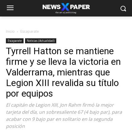
Inicio
Escaparate
Escaparate
Noticias (Actualidad)
Tyrrell Hatton se mantiene
firme y se lleva la victoria en
Valderrama, mientras que
Legion XIII revalida su título
por equipos
El capitán de Legion XIII, Jon Rahm firmó la mejor
tarjeta del día, un sobresaliente 67 (4 bajo par), para
acabar con 9 bajo par en solitario en la segunda
posición