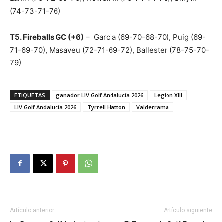
(74-73-71-76)
T5. Fireballs GC (+6)
– Garcia (69-70-68-70), Puig (69-
71-69-70), Masaveu (72-71-69-72), Ballester (78-75-70-
79)
ETIQUETAS
ganador LIV Golf Andalucía 2026
Legion XIII
LIV Golf Andalucía 2026
Tyrrell Hatton
Valderrama
Artículo anterior
Artículo siguiente