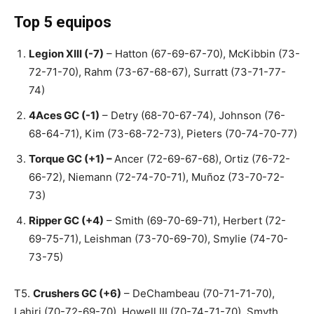
Top 5 equipos
Legion XIII (-7)
– Hatton (67-69-67-70), McKibbin (73-
72-71-70), Rahm (73-67-68-67), Surratt (73-71-77-
74)
4Aces GC (-1)
– Detry (68-70-67-74), Johnson (76-
68-64-71), Kim (73-68-72-73), Pieters (70-74-70-77)
Torque GC (+1) –
Ancer (72-69-67-68), Ortiz (76-72-
66-72), Niemann (72-74-70-71), Muñoz (73-70-72-
73)
Ripper GC (+4)
– Smith (69-70-69-71), Herbert (72-
69-75-71), Leishman (73-70-69-70), Smylie (74-70-
73-75)
T5.
Crushers GC (+6)
– DeChambeau (70-71-71-70),
Lahiri (70-72-69-70), Howell III (70-74-71-70), Smyth