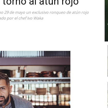
torno al atún rojo
imo 29 de mayo un exclusivo ronqueo de atún rojo
o por el chef Ivo Waka