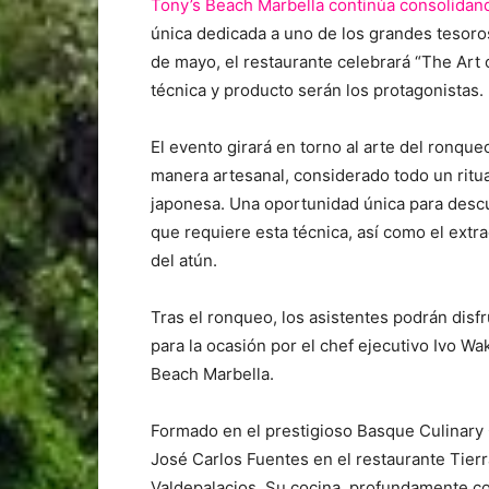
Tony’s Beach Marbella continúa consolidan
única dedicada a uno de los grandes tesoros
de mayo, el restaurante celebrará “The Art o
técnica y producto serán los protagonistas.
El evento girará en torno al arte del ronque
manera artesanal, considerado todo un ritua
japonesa. Una oportunidad única para descu
que requiere esta técnica, así como el ext
del atún.
Tras el ronqueo, los asistentes podrán dis
para la ocasión por el chef ejecutivo Ivo Wa
Beach Marbella.
Formado en el prestigioso Basque Culinary Ce
José Carlos Fuentes en el restaurante Tierra
Valdepalacios. Su cocina, profundamente co