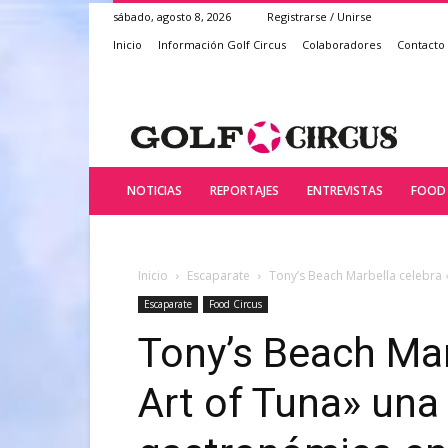
sábado, agosto 8, 2026
Registrarse / Unirse
Inicio
Información Golf Circus
Colaboradores
Contacto
NOTICIAS
REPORTAJES
ENTREVISTAS
FOOD 
Inicio
Escaparate
Tony’s Beach Marbella celebra 
Escaparate
Food Circus
Tony’s Beach Mar
Art of Tuna» una