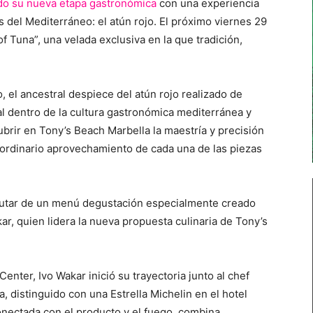
do su nueva etapa gastronómica
con una experiencia
 del Mediterráneo: el atún rojo. El próximo viernes 29
f Tuna”, una velada exclusiva en la que tradición,
o, el ancestral despiece del atún rojo realizado de
l dentro de la cultura gastronómica mediterránea y
brir en Tony’s Beach Marbella la maestría y precisión
raordinario aprovechamiento de cada una de las piezas
frutar de un menú degustación especialmente creado
kar, quien lidera la nueva propuesta culinaria de Tony’s
nter, Ivo Wakar inició su trayectoria junto al chef
, distinguido con una Estrella Michelin en el hotel
nectada con el producto y el fuego, combina