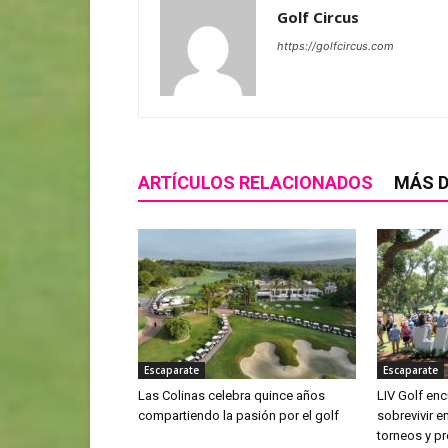
Golf Circus
https://golfcircus.com
ARTÍCULOS RELACIONADOS
MÁS D
Escaparate
Escaparate
Las Colinas celebra quince años
LIV Golf enc
compartiendo la pasión por el golf
sobrevivir 
torneos y p