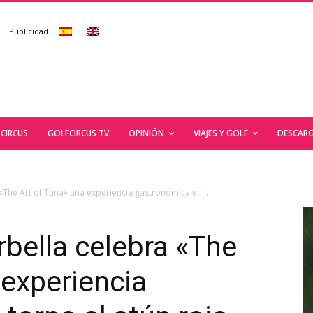
Publicidad
CIRCUS
GOLFCIRCUS TV
OPINIÓN
VIAJES Y GOLF
DESCARG
«The Art of Tuna» una experiencia gastronómica en...
bella celebra «The
 experiencia