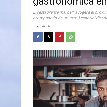
gastronómica en 
El restaurante marbellí acogerá el próx
acompañado de un menú especial diseñad
mayo 26, 2026