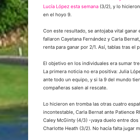
Lucía López esta semana
(3/2), y lo hiciero
en el hoyo 9.
Con este resultado, se antojaba vital ganar 
fallaron Cayetana Fernández y Carla Bernat,
renta para ganar por 2/1. Así, tablas tras el 
El objetivo en los individuales era sumar tr
La primera noticia no era positiva: Julia Ló
ante todo un equipo, y si la 9 del mundo ti
compañeras salen al rescate.
Lo hicieron en tromba las otras cuatro esp
incontestable, Carla Bernat ante Patience R
Caley McGinty (4/3) -¡vaya duelo entre dos
Charlotte Heath (3/2). No hacía falta juga