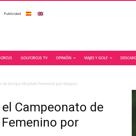
Publicidad
CIRCUS
GOLFCIRCUS TV
OPINIÓN
VIAJES Y GOLF
DESCARG
o de Europa Absoluto Femenino por Equipos
 el Campeonato de
 Femenino por