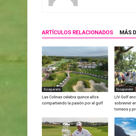
ARTÍCULOS RELACIONADOS
MÁS D
Escaparate
Escaparate
Las Colinas celebra quince años
LIV Golf enc
compartiendo la pasión por el golf
sobrevivir 
torneos y p