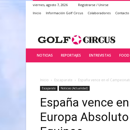
viernes, agosto 7, 2026
Registrarse / Unirse
Inicio
Información Golf Circus
Colaboradores
Contacto
NOTICIAS
REPORTAJES
ENTREVISTAS
FOOD 
Inicio
Escaparate
España vence en el Campeonat
Escaparate
Noticias (Actualidad)
España vence en
Europa Absoluto