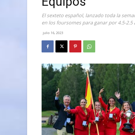
Equipos
El sexteto español, lanzado toda la se
en los foursomes para ganar por 4.5-2.5 
julio 16, 2023