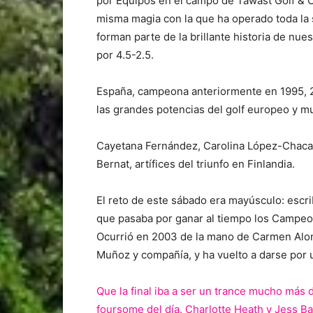
por Equipos en el campo de Tawast Golf & Co
misma magia con la que ha operado toda la
forman parte de la brillante historia de nues
por 4.5-2.5.
España, campeona anteriormente en 1995, 2
las grandes potencias del golf europeo y mu
Cayetana Fernández, Carolina López-Chacarr
Bernat, artífices del triunfo en Finlandia.
El reto de este sábado era mayúsculo: escri
que pasaba por ganar al tiempo los Campeo
Ocurrió en 2003 de la mano de Carmen Alo
Muñoz y compañía, y ha vuelto a darse por u
Que la final iba a ser un trance mucho más 
foursome del día. Charlotte Heath y Jess Ba