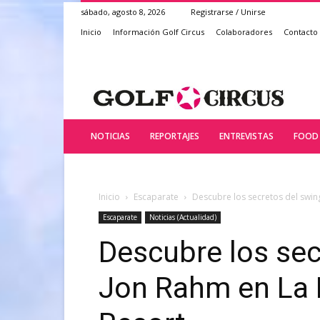
sábado, agosto 8, 2026
Registrarse / Unirse
Inicio
Información Golf Circus
Colaboradores
Contacto
NOTICIAS
REPORTAJES
ENTREVISTAS
FOOD 
Inicio
Escaparate
Descubre los secretos del swin
Escaparate
Noticias (Actualidad)
Descubre los sec
Jon Rahm en La 