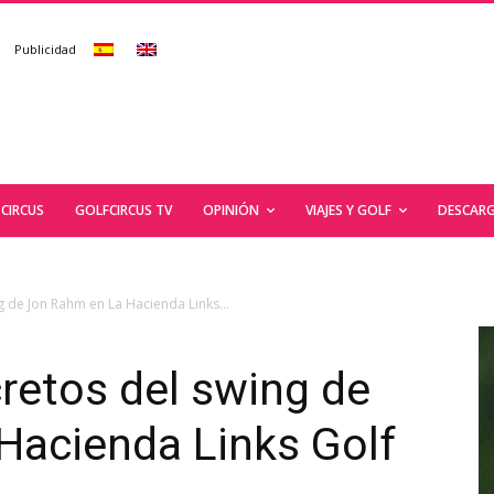
Publicidad
CIRCUS
GOLFCIRCUS TV
OPINIÓN
VIAJES Y GOLF
DESCARG
g de Jon Rahm en La Hacienda Links...
retos del swing de
Hacienda Links Golf