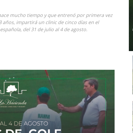
hace mucho tiempo y que entrenó por primera vez
años, impartirá un clinic de cinco días en el
spañola, del 31 de julio al 4 de agosto.