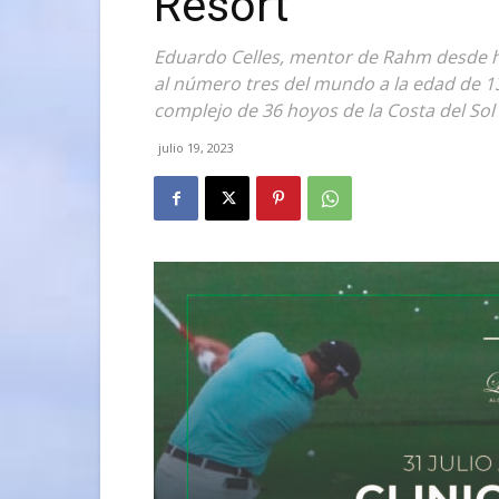
Resort
Eduardo Celles, mentor de Rahm desde 
al número tres del mundo a la edad de 13 
complejo de 36 hoyos de la Costa del Sol e
julio 19, 2023