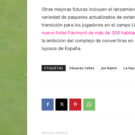
Otras mejoras futuras incluyen el lanzamie
variedad de paquetes actualizados de estan
transición para los jugadores en el campo 
nuevo hotel Fairmont de más de 300 habitac
la ambición del complejo de convertirse en 
lujosos de España.
ETIQUETAS
Eduardo Celles
Jon Rahm
La Hac
Artículo anterior