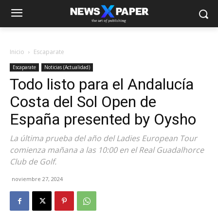
Inicio
Escaparate
Escaparate
Noticias (Actualidad)
Todo listo para el Andalucía
Costa del Sol Open de
España presented by Oysho
La última prueba del año del Ladies European Tour
comienza mañana a las 10:00 en el Real Guadalhorce
Club de Golf.
noviembre 27, 2024