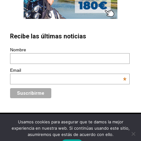
Recibe las últimas noticias
Nombre
Email
*
Usamos cookies para asegurar que te damos la mejor
© Golf Circus | Diseño web
www.Ebooz.com
experiencia en nuestra web. Si continúas usando este sitio,
asumiremos que estás de acuerdo con ello.
Política de Privacidad
Aviso Legal
Política de Cookies