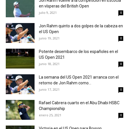
Jon Rahm vuelve a la competición en Escocia
en vísperas del British Open
julio 9, 2021
0
Jon Rahm quinto a dos golpes de la cabeza en
el US Open
junio 19, 2021
0
Potente desembarco de los españoles en el
US Open 2021
junio 18, 2021
0
La semana del US Open 2021 arranca con el
retorno de Jon Rahm como...
junio 17, 2021
0
Rafael Cabrera cuarto en el Abu Dhabi HSBC
Championship
enero 25, 2021
0
Victoria en el US Open para Bryson