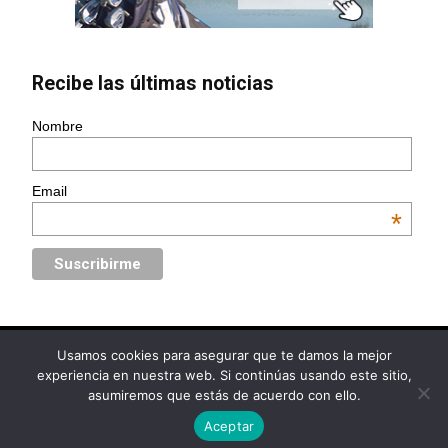
Recibe las últimas noticias
Nombre
Email
*
Usamos cookies para asegurar que te damos la mejor
© Golf Circus | Diseño web
www.Ebooz.com
experiencia en nuestra web. Si continúas usando este sitio,
asumiremos que estás de acuerdo con ello.
Política de Privacidad
Aviso Legal
Política de Cookies
Aceptar