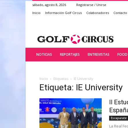
sábado, agosto 8, 2026
Registrarse / Unirse
Inicio
Información Golf Circus
Colaboradores
Contacto
NOTICIAS
REPORTAJES
ENTREVISTAS
FOOD 
Inicio
Etiquetas
IE University
Etiqueta: IE University
II Est
Españ
Escaparate
La Real Fe