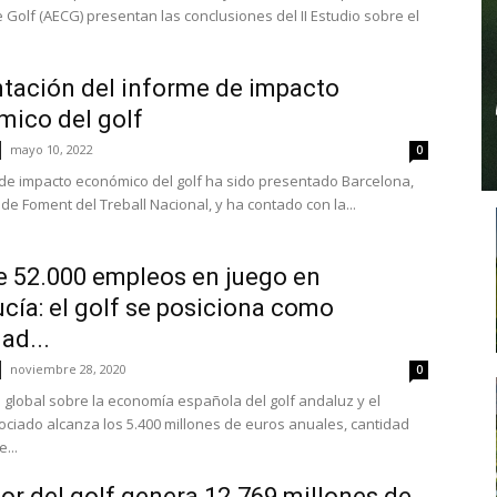
Golf (AECG) presentan las conclusiones del II Estudio sobre el
tación del informe de impacto
ico del golf
mayo 10, 2022
0
 de impacto económico del golf ha sido presentado Barcelona,
de Foment del Treball Nacional, y ha contado con la...
 52.000 empleos en juego en
cía: el golf se posiciona como
ad...
noviembre 28, 2020
0
to global sobre la economía española del golf andaluz y el
ociado alcanza los 5.400 millones de euros anuales, cantidad
...
tor del golf genera 12.769 millones de