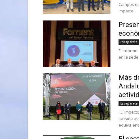
Campos de 
Impacto...
Presen
económ
Escaparate
El informe
en la sede 
Más de
Andalu
activid
Escaparate
. El impac
turismo as
equivalente
El sec