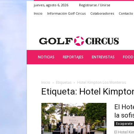
jueves, agosto 6, 2026
Registrarse / Unirse
Inicio
Información Golf Circus
Colaboradores
Contacto
NOTICIAS
REPORTAJES
ENTREVISTAS
FOOD 
Inicio
Etiquetas
Hotel Kimpton Los Monteros
Etiqueta: Hotel Kimpt
El Hot
la sof
Escaparate
El Hotel Ki