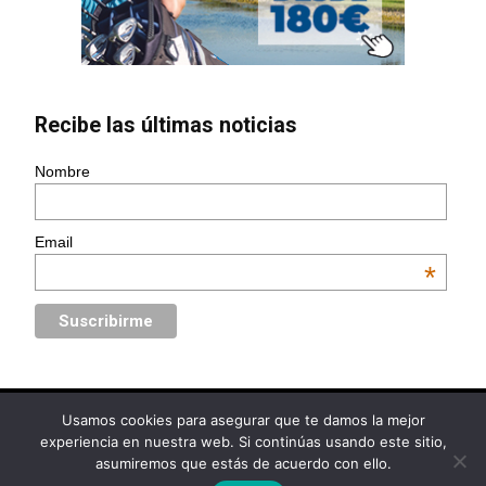
Recibe las últimas noticias
Nombre
Email
*
Usamos cookies para asegurar que te damos la mejor
© Golf Circus | Diseño web
www.Ebooz.com
experiencia en nuestra web. Si continúas usando este sitio,
asumiremos que estás de acuerdo con ello.
Política de Privacidad
Aviso Legal
Política de Cookies