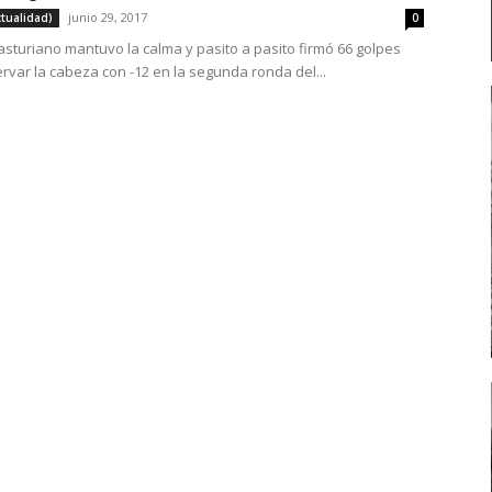
junio 29, 2017
ctualidad)
0
 asturiano mantuvo la calma y pasito a pasito firmó 66 golpes
rvar la cabeza con -12 en la segunda ronda del...