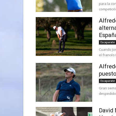
para la con
competición
Alfred
altern
España
Escaparate
Cuando Jon
el francés
Alfred
puesto
Escaparate
Gran seman
despedido 
David 