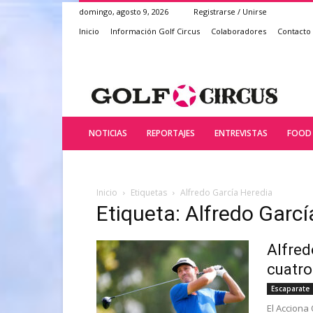
domingo, agosto 9, 2026
Registrarse / Unirse
Inicio
Información Golf Circus
Colaboradores
Contacto
NOTICIAS
REPORTAJES
ENTREVISTAS
FOOD 
Inicio
Etiquetas
Alfredo García Heredia
Etiqueta: Alfredo Garcí
Alfred
cuatro
Escaparate
El Acciona