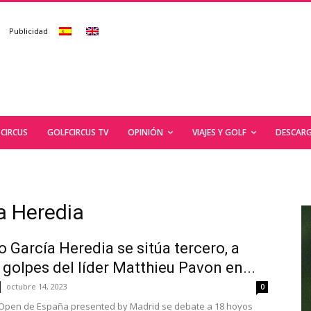
Publicidad
CIRCUS
GOLFCIRCUS TV
OPINIÓN
VIAJES Y GOLF
DESCARG
a Heredia
o García Heredia se sitúa tercero, a
 golpes del líder Matthieu Pavon en...
octubre 14, 2023
0
 Open de España presented by Madrid se debate a 18 hoyos