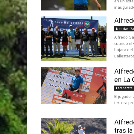
en un exte
inaugurado
Alfred
Noticias (A
Alfredo Gar
cuando el 
bajara del
Ballestero
Alfred
en La
Escaparate
El jugador
tercera pr
Alfred
tras l