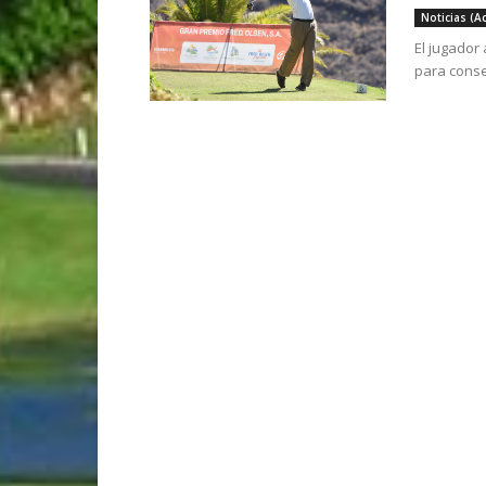
Noticias (A
El jugador
para conse