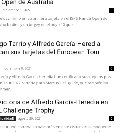
Open de Australia
diciembre 1, 2022
0
eluzzi firmó en su primera tarjeta en el ISPS Handa Open de
cho birdies y un bogey en el hoyo 10 que...
go Tarrío y Alfredo García-Heredia
ican sus tarjetas del European Tour
noviembre 8, 2021
0
arrío y Alfredo García-Heredia han certificado sus tarjetas para
n Tour 2022, victoria para Marcus Helligkilde, que también ha
rimer...
victoria de Alfredo García-Heredia en
L Challenge Trophy
agosto 29, 2021
ctualidad)
0
 asturiano estrena su palmarés en este circuito tras imponerse