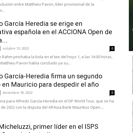
clusión entre Matthieu Pavon, líder provisional de la
...
o García Heredia se erige en
ativa española en el ACCIONA Open de
...
octubre 13, 2023
0
 Rahm pinchaba la bola en el tee del hoyo 1, a las 14:00 horas,
 Matthieu Pavon había concluido ya su...
o García-Heredia firma un segundo
 en Mauricio para despedir el año
diciembre 18, 2022
0
a para Alfredo García-Heredia en el DP World Tour, que se ha
de 2022 con la disputa del AfrAsia Bank Mauritius Open....
Micheluzzi, primer líder en el ISPS