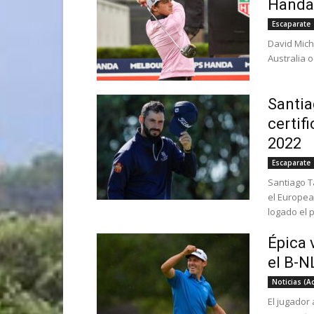
Handa 
Escaparate
David Mich
Australia o
Santia
certif
2022
Escaparate
Santiago T
el Europea
logado el p
Épica 
el B-N
Noticias (A
El jugador