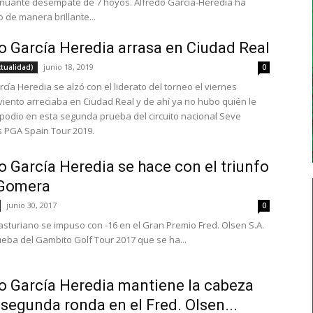
nuante desempate de 7 hoyos. Alfredo García-Heredia ha
 de manera brillante...
o García Heredia arrasa en Ciudad Real
junio 18, 2019
ctualidad)
0
cía Heredia se alzó con el liderato del torneo el viernes
viento arreciaba en Ciudad Real y de ahí ya no hubo quién le
 podio en esta segunda prueba del circuito nacional Seve
s PGA Spain Tour 2019.
o García Heredia se hace con el triunfo
 Gomera
junio 30, 2017
0
 asturiano se impuso con -16 en el Gran Premio Fred. Olsen S.A.
ueba del Gambito Golf Tour 2017 que se ha...
o García Heredia mantiene la cabeza
a segunda ronda en el Fred. Olsen...