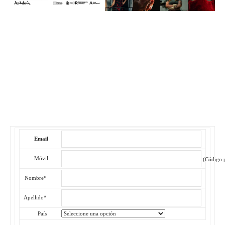
Email
Móvil
(Código p
Nombre*
Apellido*
País