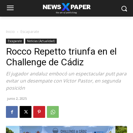
Inicio
Escaparate
Escaparate
Noticias (Actualidad)
Rocco Repetto triunfa en el
Challenge de Cádiz
El jugador andaluz embocó un espectacular putt para
evitar un desempate con Víctor Pastor, en segunda
posición
junio 2, 2025