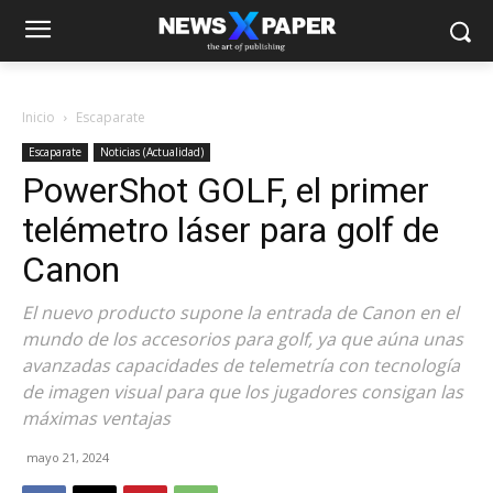
Inicio
Escaparate
Escaparate
Noticias (Actualidad)
PowerShot GOLF, el primer
telémetro láser para golf de
Canon
El nuevo producto supone la entrada de Canon en el
mundo de los accesorios para golf, ya que aúna unas
avanzadas capacidades de telemetría con tecnología
de imagen visual para que los jugadores consigan las
máximas ventajas
mayo 21, 2024