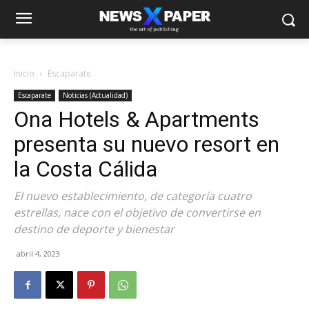
Inicio
Escaparate
Escaparate
Noticias (Actualidad)
Ona Hotels & Apartments
presenta su nuevo resort en
la Costa Cálida
El nuevo establecimiento, de categoría cuatro
estrellas, nace con el objetivo de convertirse en
destino de deporte y bienestar
abril 4, 2023