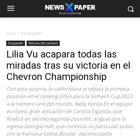
Inicio
Escaparate
Escaparate
Noticias (Actualidad)
Lilia Vu acapara todas las
miradas tras su victoria en el
Chevron Championship
Con esta victoria, la californiana arrebata la primera
posición en el ranking LPGA para la Solheim Cup 2023
a la número uno del mundo, Nelly Korda En el equipo
europeo, gran actuación de Carlota Ciganda, que
finalizó en decimosegunda posición, al igual que la
inglesa Georgia Hall, que continúa su particular pulso
con la francesa Celine Boutier, decimocuarta