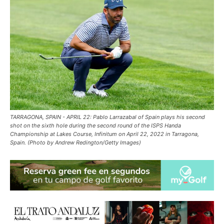
TARRAGONA, SPAIN - APRIL 22: Pablo Larrazabal of Spain plays his second
shot on the sixth hole during the second round of the ISPS Handa
Championship at Lakes Course, Infinitum on April 22, 2022 in Tarragona,
Spain. (Photo by Andrew Redington/Getty Images)