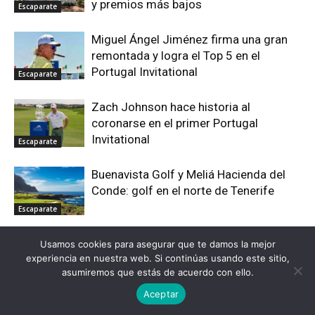
y premios más bajos
Escaparate
Miguel Ángel Jiménez firma una gran
remontada y logra el Top 5 en el
Portugal Invitational
Escaparate
Zach Johnson hace historia al
coronarse en el primer Portugal
Invitational
Escaparate
Buenavista Golf y Meliá Hacienda del
Conde: golf en el norte de Tenerife
Escaparate
La artesanía se consolida como uno de
Usamos cookies para asegurar que te damos la mejor
los grandes atractivos del Sunset
experiencia en nuestra web. Si continúas usando este sitio,
asumiremos que estás de acuerdo con ello.
Market de La Cala Resort
Escaparate
Aceptar