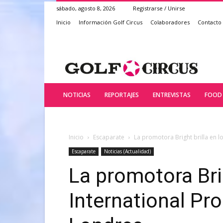
sábado, agosto 8, 2026
Registrarse / Unirse
Inicio
Información Golf Circus
Colaboradores
Contacto
NOTICIAS
REPORTAJES
ENTREVISTAS
FOOD 
Inicio
Escaparate
La promotora Bright brilla en 
Escaparate
Noticias (Actualidad)
La promotora Brig
International Pr