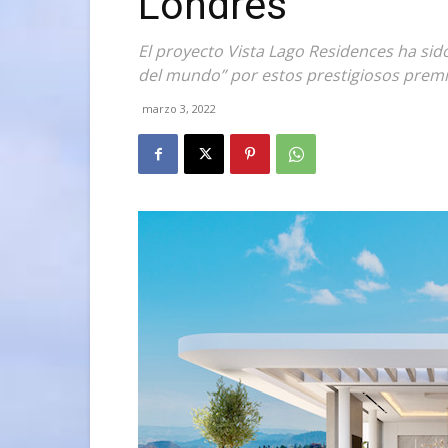
Londres
El proyecto Vista Lago Residences ha sid
del mundo” por estos prestigiosos prem
marzo 3, 2022