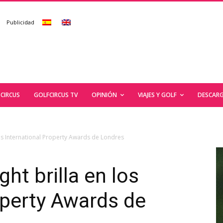
Publicidad
CIRCUS
GOLFCIRCUS TV
OPINIÓN
VIAJES Y GOLF
DESCARG
los International Property Awards de Londres
ht brilla en los
operty Awards de