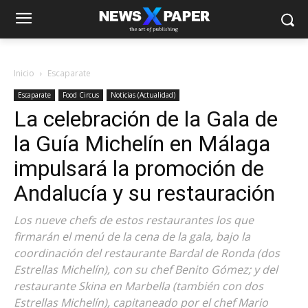
Inicio
Escaparate
Escaparate
Food Circus
Noticias (Actualidad)
La celebración de la Gala de
la Guía Michelín en Málaga
impulsará la promoción de
Andalucía y su restauración
Los nueve chefs de estos restaurantes los que
firmarán el menú de la cena de la gala, bajo la
coordinación del restaurante Bardal de Ronda (dos
Estrellas Michelín), con su chef Benito Gómez; y del
restaurante Skina en Marbella (también con dos
Estrellas Michelín), capitaneado por el chef Mario