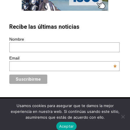
Recibe las últimas noticias
Nombre
Email
*
Usamos cookies para asegurar que te damos la mejor
© Golf Circus | Diseño web
www.Ebooz.com
experiencia en nuestra web. Si continúas usando este sitio,
asumiremos que estás de acuerdo con ello.
Política de Privacidad
Aviso Legal
Política de Cookies
Aceptar