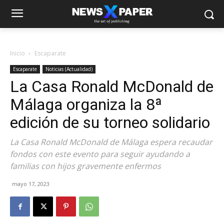
Inicio
Escaparate
Escaparate
Noticias (Actualidad)
La Casa Ronald McDonald de
Málaga organiza la 8ª
edición de su torneo solidario
La Casa Ronald McDonald de Málaga espera recaudar
fondos con este evento para seguir ayudando a
familias con hijos gravemente enfermos
mayo 17, 2023