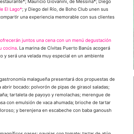
Restaurante*; Mauricio Giovanini, de Messina*; Diego
de El Lago*
; y Diego del Río, de Boho Club unen sus
 compartir una experiencia memorable con sus clientes
os ofrecerán juntos una cena con un menú degustación
u cocina
. La marina de Cívitas Puerto Banús acogerá
nto y será una velada muy especial en un ambiente
a gastronomía malagueña presentará dos propuestas de
ra abrir bocado: polvorón de pipas de girasol saladas;
aña; tartaleta de payoyo y remolachas; merengue de
rasa con emulsión de vaca ahumada; brioche de tartar
oloroso; y berenjena en escabeche con baba ganoush
agníficos pases: navajas con tomate; tartar de atún,