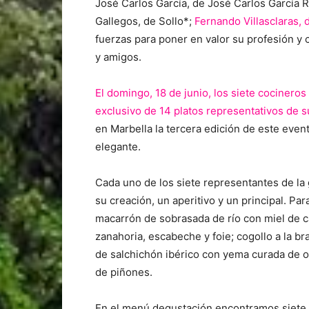
José Carlos García, de José Carlos García 
Gallegos, de Sollo*;
Fernando Villasclaras, 
fuerzas para poner en valor su profesión y
y amigos.
El domingo, 18 de junio, los siete cociner
exclusivo de 14 platos representativos de s
en Marbella la tercera edición de este eve
elegante.
Cada uno de los siete representantes de l
su creación, un aperitivo y un principal. Pa
macarrón de sobrasada de río con miel de c
zanahoria, escabeche y foie; cogollo a la b
de salchichón ibérico con yema curada de 
de piñones.
En el menú degustación encontramos siete m