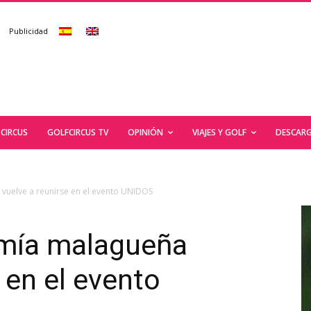
Publicidad
CIRCUS
GOLFCIRCUS TV
OPINIÓN
VIAJES Y GOLF
DESCARG
vuelve a reunirse en el evento UNIDOS
omía malagueña
 en el evento