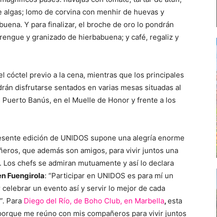
de algas; lomo de corvina con menhir de huevas y
babuena. Y para finalizar, el broche de oro lo pondrán
rengue y granizado de hierbabuena; y café, regaliz y
 cóctel previo a la cena, mientras que los principales
án disfrutarse sentados en varias mesas situadas al
as Puerto Banús, en el Muelle de Honor y frente a los
resente edición de UNIDOS supone una alegría enorme
ros, que además son amigos, para vivir juntos una
. Los chefs se admiran mutuamente y así lo declara
en Fuengirola
: “Participar en UNIDOS es para mí un
 celebrar un evento así y servir lo mejor de cada
”. Para
Diego del Río, de Boho Club, en Marbella
,
esta
porque me reúno con mis compañeros para vivir juntos