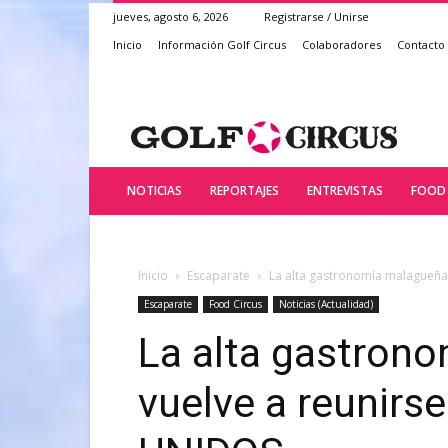
jueves, agosto 6, 2026
Registrarse / Unirse
Inicio
Información Golf Circus
Colaboradores
Contacto
NOTICIAS
REPORTAJES
ENTREVISTAS
FOOD 
Inicio
Escaparate
La alta gastronomía malagueña 
Escaparate
Food Circus
Noticias (Actualidad)
La alta gastron
vuelve a reunirse