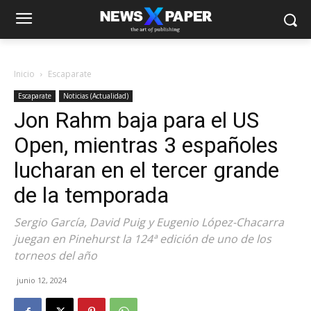
Inicio
Escaparate
Escaparate
Noticias (Actualidad)
Jon Rahm baja para el US
Open, mientras 3 españoles
lucharan en el tercer grande
de la temporada
Sergio García, David Puig y Eugenio López-Chacarra
juegan en Pinehurst la 124ª edición de uno de los
torneos del año
junio 12, 2024