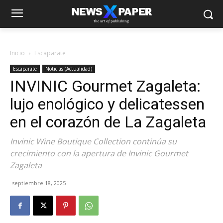
Inicio
Escaparate
Escaparate
Noticias (Actualidad)
INVINIC Gourmet Zagaleta:
lujo enológico y delicatessen
en el corazón de La Zagaleta
Invinic Wine Boutique Collection continúa su
crecimiento con la apertura de Invinic Gourmet
Zagaleta
septiembre 18, 2025