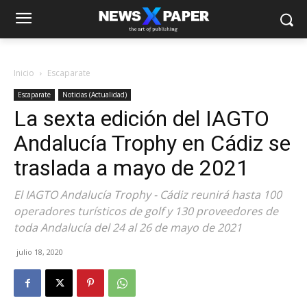
Inicio
Escaparate
Escaparate
Noticias (Actualidad)
La sexta edición del IAGTO
Andalucía Trophy en Cádiz se
traslada a mayo de 2021
El IAGTO Andalucía Trophy - Cádiz reunirá hasta 100
operadores turísticos de golf y 130 proveedores de
toda Andalucía del 24 al 26 de mayo de 2021
julio 18, 2020