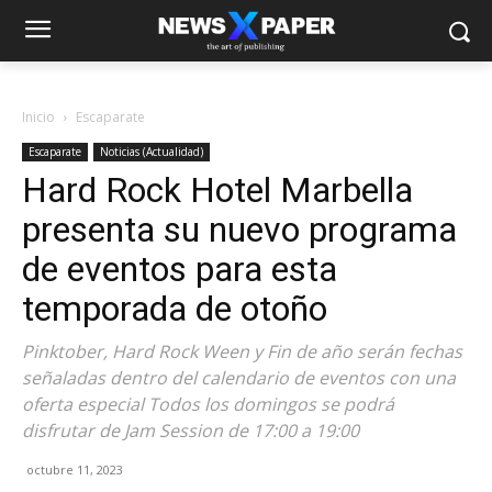
Inicio
Escaparate
Escaparate
Noticias (Actualidad)
Hard Rock Hotel Marbella
presenta su nuevo programa
de eventos para esta
temporada de otoño
Pinktober, Hard Rock Ween y Fin de año serán fechas
señaladas dentro del calendario de eventos con una
oferta especial Todos los domingos se podrá
disfrutar de Jam Session de 17:00 a 19:00
octubre 11, 2023