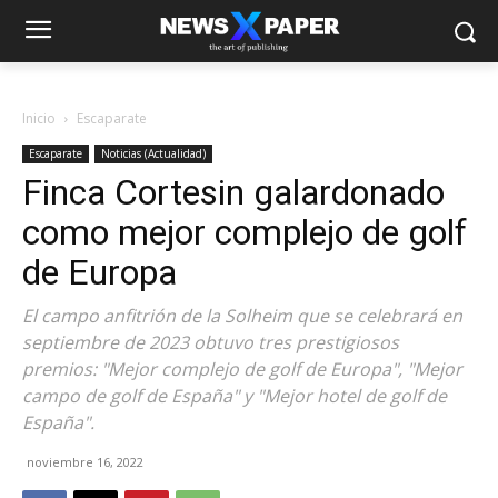
Inicio
Escaparate
Escaparate
Noticias (Actualidad)
Finca Cortesin galardonado
como mejor complejo de golf
de Europa
El campo anfitrión de la Solheim que se celebrará en
septiembre de 2023 obtuvo tres prestigiosos
premios: "Mejor complejo de golf de Europa", "Mejor
campo de golf de España" y "Mejor hotel de golf de
España".
noviembre 16, 2022