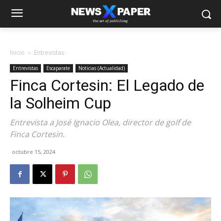
Inicio
Entrevistas
Entrevistas
Escaparate
Noticias (Actualidad)
Finca Cortesin: El Legado de
la Solheim Cup
Entrevista a José Ignacio Olea, director de golf de
Finca Cortesin.
octubre 15, 2024