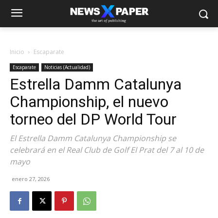
Inicio
Escaparate
Escaparate
Noticias (Actualidad)
Estrella Damm Catalunya
Championship, el nuevo
torneo del DP World Tour
El Estrella Damm Catalunya Championship se
celebrará en el Real Club de Golf El Prat del 7 al 10 de
mayo
enero 27, 2026