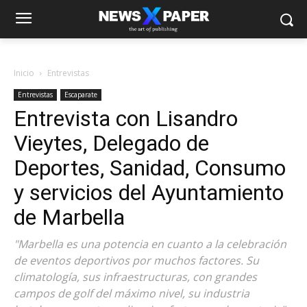
Inicio
Entrevistas
Entrevistas
Escaparate
Entrevista con Lisandro
Vieytes, Delegado de
Deportes, Sanidad, Consumo
y servicios del Ayuntamiento
de Marbella
"Marbella es una potencia en cuanto a la celebración
de eventos deportivos por muchos factores. Su
climatología, sus infraestructuras, con grandes
campos de golf del máximo nivel, su industria