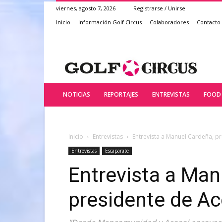
viernes, agosto 7, 2026
Registrarse / Unirse
Inicio
Información Golf Circus
Colaboradores
Contacto
NOTICIAS
REPORTAJES
ENTREVISTAS
FOOD 
Inicio
Entrevistas
Entrevista a Manuel Cardeña, p
Entrevistas
Escaparate
Entrevista a Man
presidente de Ac