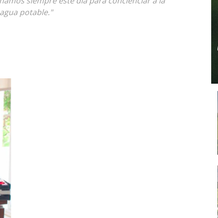
mos siempre este día para concienciar a la
agua potable."