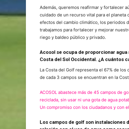
Además, queremos reafirmar y fortalecer a
cuidado de un recurso vital para el planeta 
efectos del cambio climático, los periodos
trabajamos para fortalecer y mejorar nuest
riego y baldeo público y privado.
Acosol se ocupa de proporcionar agua 
Costa del Sol Occidental. ¿A cuántos
La Costa del Golf representa el 67% de los 
de cada 3 campos se encuentran en la Costa
ACOSOL abastece más de 45 campos de golf, 
reciclada, sin usar ni una gota de agua pot
Un compromiso con los ciudadanos y con el
Los campos de golf son instalaciones 