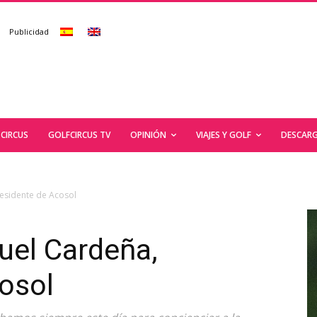
Publicidad
CIRCUS
GOLFCIRCUS TV
OPINIÓN
VIAJES Y GOLF
DESCARG
residente de Acosol
uel Cardeña,
osol