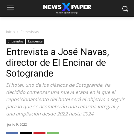
Inicio
Entrevistas
Entrevistas
Escaparate
Entrevista a José Navas,
director de El Encinar de
Sotogrande
El hotel, uno de los clásicos de Sotogrande, ha
decidido comenzar una nueva etapa en la que el
reposicionamiento del hotel será el objetivo a seguir
para lo que se acometerán una reforma integral y
una ampliación desde 2022 hasta 2024.
junio 9, 2022