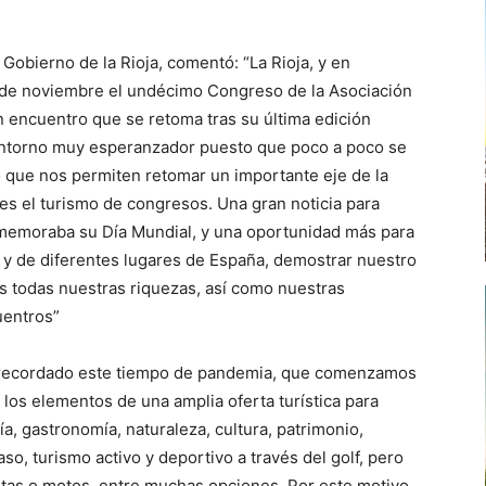
 Gobierno de la Rioja, comentó: “La Rioja, y en
 de noviembre el undécimo Congreso de la Asociación
 encuentro que se retoma tras su última edición
 entorno muy esperanzador puesto que poco a poco se
o que nos permiten retomar un importante eje de la
 es el turismo de congresos. Una gran noticia para
memoraba su Día Mundial, y una oportunidad más para
 y de diferentes lugares de España, demostrar nuestro
tes todas nuestras riquezas, así como nuestras
uentros”
a recordado este tiempo de pandemia, que comenzamos
 los elementos de una amplia oferta turística para
a, gastronomía, naturaleza, cultura, patrimonio,
so, turismo activo y deportivo a través del golf, pero
stas o motos, entre muchas opciones. Por este motivo,