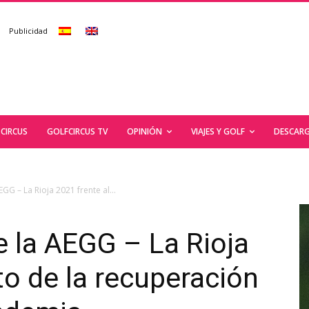
Publicidad
CIRCUS
GOLFCIRCUS TV
OPINIÓN
VIAJES Y GOLF
DESCARG
GG – La Rioja 2021 frente al...
e la AEGG – La Rioja
to de la recuperación