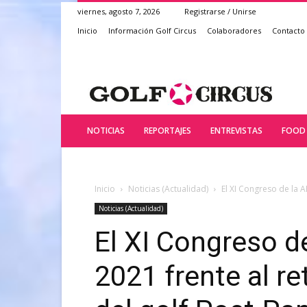
viernes, agosto 7, 2026
Registrarse / Unirse
Inicio
Información Golf Circus
Colaboradores
Contacto
NOTICIAS
REPORTAJES
ENTREVISTAS
FOOD 
Inicio
Noticias (Actualidad)
El XI Congreso de la AE
Noticias (Actualidad)
El XI Congreso d
2021 frente al re