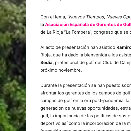
Con el lema,
“Nuevos Tiempos, Nuevas Opo
la
Asociación Española de Gerentes de Gol
de La Rioja “La Fombera”, congreso que se c
Al acto de presentación han asistido
Ramiro
Rioja, que ha dado la bienvenida a los asist
Bedía
, profesional de golf del Club de Cam
próximo noviembre.
Durante la presentación se han puesto sob
afrontar los gerentes de los campos de golf
campos de golf en la era post-pandemia; la
generación de nuevas oportunidades, estrat
golf, la importancia de las políticas de sost
deportivo así como la incorporación de la m
formación para adaptarse y generar nuevas 