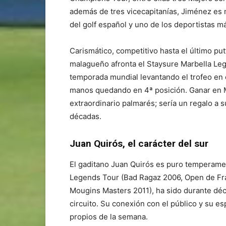
además de tres vicecapitanías, Jiménez es
del golf español y uno de los deportistas m
Carismático, competitivo hasta el último pu
malagueño afronta el Staysure Marbella Lege
temporada mundial levantando el trofeo en c
manos quedando en 4ª posición. Ganar en Ma
extraordinario palmarés; sería un regalo a s
décadas.
Juan Quirós, el carácter del sur
El gaditano Juan Quirós es puro temperamen
Legends Tour (Bad Ragaz 2006, Open de Fra
Mougins Masters 2011), ha sido durante déc
circuito. Su conexión con el público y su e
propios de la semana.