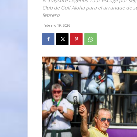
El Staysure Legends Tour escoge por seg
Club de Golf Aloha para el arranque de s
febrero
febrero 19, 2026