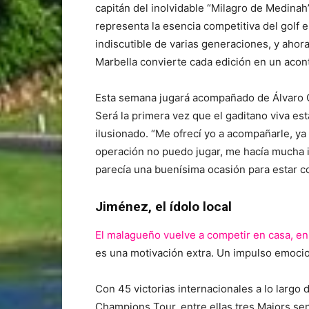
capitán del inolvidable “Milagro de Medinah
representa la esencia competitiva del golf 
indiscutible de varias generaciones, y aho
Marbella convierte cada edición en un acon
Esta semana jugará acompañado de Álvaro Qui
Será la primera vez que el gaditano viva e
ilusionado. “Me ofrecí yo a acompañarle, ya
operación no puedo jugar, me hacía mucha il
parecía una buenísima ocasión para estar co
Jiménez, el ídolo local
El malagueño vuelve a competir en casa, en 
es una motivación extra. Un impulso emocio
Con 45 victorias internacionales a lo largo 
Champions Tour, entre ellas tres Majors se