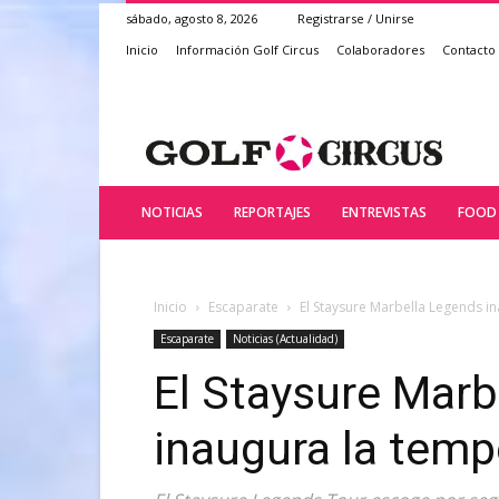
sábado, agosto 8, 2026
Registrarse / Unirse
Inicio
Información Golf Circus
Colaboradores
Contacto
NOTICIAS
REPORTAJES
ENTREVISTAS
FOOD 
Inicio
Escaparate
El Staysure Marbella Legends 
Escaparate
Noticias (Actualidad)
El Staysure Marb
inaugura la tem