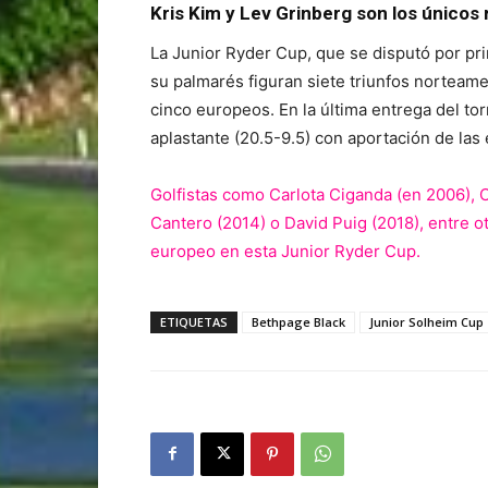
Kris Kim y Lev Grinberg son los únicos
La Junior Ryder Cup, que se disputó por pri
su palmarés figuran siete triunfos norteamer
cinco europeos. En la última entrega del t
aplastante (20.5-9.5) con aportación de la
Golfistas como Carlota Ciganda (en 2006), 
Cantero (2014) o David Puig (2018), entre o
europeo en esta Junior Ryder Cup.
ETIQUETAS
Bethpage Black
Junior Solheim Cup