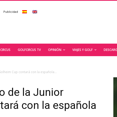
Publicidad
CIRCUS
GOLFCIRCUS TV
OPINIÓN
VIAJES Y GOLF
DESCARG
Solheim Cup contará con la española...
o de la Junior
tará con la española