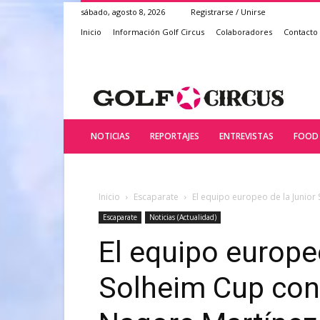
sábado, agosto 8, 2026
Registrarse / Unirse
Inicio
Información Golf Circus
Colaboradores
Contacto
NOTICIAS
REPORTAJES
ENTREVISTAS
FOOD 
Inicio
Escaparate
El equipo europeo de la Junior 
Escaparate
Noticias (Actualidad)
El equipo europe
Solheim Cup con