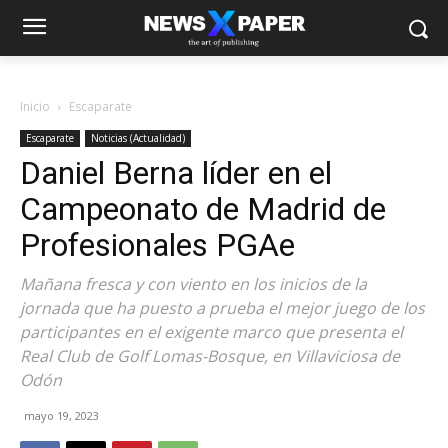
Inicio
Escaparate
Escaparate
Noticias (Actualidad)
Daniel Berna líder en el
Campeonato de Madrid de
Profesionales PGAe
Mañana fresca y con viento en los inicios de la
jornada que ha puesto a prueba el mejor juego de los
participantes en el exigente marco que presenta el
Real Club de Golf Lomas-Bosque, en Villaviciosa de
Odón
mayo 19, 2023