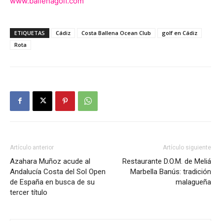
www.ballenagolf.com
ETIQUETAS
Cádiz
Costa Ballena Ocean Club
golf en Cádiz
Rota
Artículo anterior
Artículo siguiente
Azahara Muñoz acude al
Restaurante D.O.M. de Meliá
Andalucía Costa del Sol Open
Marbella Banús: tradición
de España en busca de su
malagueña
tercer título