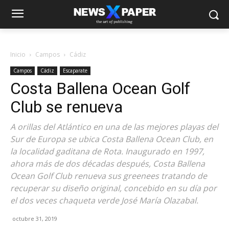
Inicio
Campos
Cádiz
Campos
Cádiz
Escaparate
Costa Ballena Ocean Golf
Club se renueva
A orillas del Atlántico en una de las mejores playas del
Sur de Europa se ubica Costa Ballena Ocean Club, en
la localidad gaditana de Rota. Inaugurado en 1997,
ahora más de dos décadas después, Costa Ballena
Ocean Golf Club renueva sus greenees tratando de
recuperar su diseño original, concebido en su día por
el dos veces chaqueta verde José María Olazabal.
octubre 31, 2019