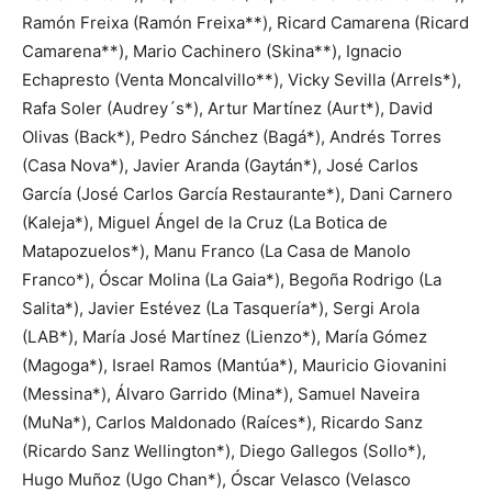
Ramón Freixa (Ramón Freixa**), Ricard Camarena (Ricard
Camarena**), Mario Cachinero (Skina**), Ignacio
Echapresto (Venta Moncalvillo**), Vicky Sevilla (Arrels*),
Rafa Soler (Audrey´s*), Artur Martínez (Aurt*), David
Olivas (Back*), Pedro Sánchez (Bagá*), Andrés Torres
(Casa Nova*), Javier Aranda (Gaytán*), José Carlos
García (José Carlos García Restaurante*), Dani Carnero
(Kaleja*), Miguel Ángel de la Cruz (La Botica de
Matapozuelos*), Manu Franco (La Casa de Manolo
Franco*), Óscar Molina (La Gaia*), Begoña Rodrigo (La
Salita*), Javier Estévez (La Tasquería*), Sergi Arola
(LAB*), María José Martínez (Lienzo*), María Gómez
(Magoga*), Israel Ramos (Mantúa*), Mauricio Giovanini
(Messina*), Álvaro Garrido (Mina*), Samuel Naveira
(MuNa*), Carlos Maldonado (Raíces*), Ricardo Sanz
(Ricardo Sanz Wellington*), Diego Gallegos (Sollo*),
Hugo Muñoz (Ugo Chan*), Óscar Velasco (Velasco