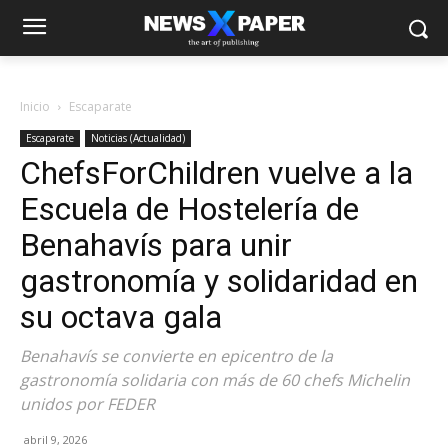
Inicio
Escaparate
Escaparate
Noticias (Actualidad)
ChefsForChildren vuelve a la
Escuela de Hostelería de
Benahavís para unir
gastronomía y solidaridad en
su octava gala
Benahavís se convierte en epicentro de la
gastronomía solidaria con más de 60 chefs Michelin
unidos por FEDER
abril 9, 2026