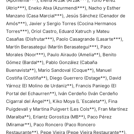
(Aponiente***), Elena Arzak (Arzak***), Toño Pérez
(Atrio***), Eneko Atxa (Azurmendi***), Nacho y Esther
Manzano (Casa Marcial***), Jesús Sánchez (Cenador de
Amós***), Javier y Sergio Torres (Cocina Hermanos
Torres***), Oriol Castro, Eduard Xatruch y Mateu
Casañas (Disfrutar***), Paolo Casagrande (Lasarte***),
Martín Berasategui (Martín Berasategui***), Paco
Morales (Noor***), Paulo Airaudo (Amelia**), Benito
Gómez (Bardal**), Pablo González (Cabaña
Buenavista**), Mario Sandoval (Coque**), Manuel
Costiña (Costiña**), Diego Guerrero (Dstage**), David
Yárnoz (El Molino de Urdaniz**), Francis Paniego (El
Portal del Echaurren**), Iván Cerdeño (Iván Cerdeño
Cigarral del Ángel**), Kiko Moya (L´Escaleta**), Fina
Puigdevall y Martina Puigvert (Les Cols**), Fran Martínez
(Maralba**), Erlantz Gorostiza (MB**), Paco Pérez
(Miramar**), Paco Roncero (Paco Roncero
Restaurante**), Pepe Vieira (Pepe Vieira Restaurante**),