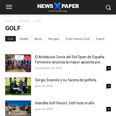
Inicio
Lifestyle
Golf
GOLF
Golf
Health
Music
Recipes
Todo menos Golf
Travel
El Andalucía Costa del Sol Open de España
Femenino anuncia la mayor apuesta por...
noviembre 26, 2019
0
Sergio Scariolo y su faceta de golfista
julio 25, 2019
0
Islantilla Golf Resort: Golf todo el año
julio 25, 2019
0