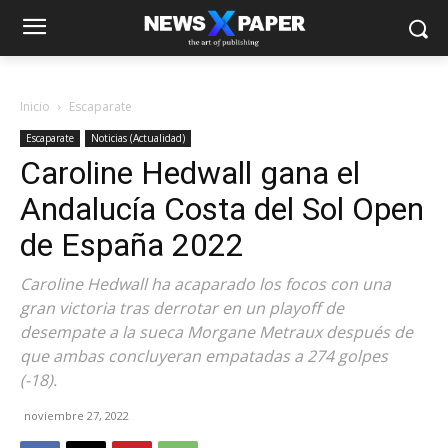
Inicio
Escaparate
Escaparate
Noticias (Actualidad)
Caroline Hedwall gana el
Andalucía Costa del Sol Open
de España 2022
Caroline Hedwall ha acaparado los focos con una
gran victoria tras derrotar en un playoff de
desempate a la sueca Morgane Metraux después de
que ambas concluyeran empatadas a 274 golpes
(-18).
noviembre 27, 2022