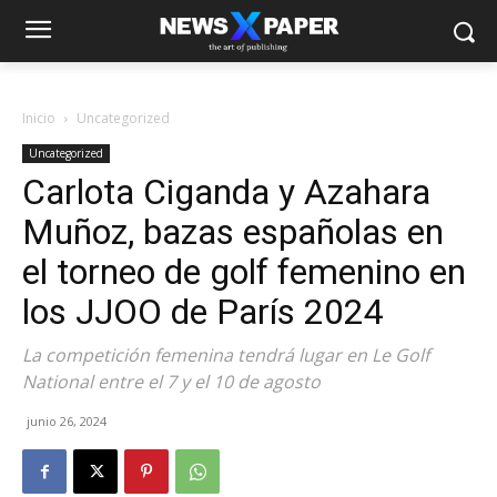
Inicio
Uncategorized
Uncategorized
Carlota Ciganda y Azahara
Muñoz, bazas españolas en
el torneo de golf femenino en
los JJOO de París 2024
La competición femenina tendrá lugar en Le Golf
National entre el 7 y el 10 de agosto
junio 26, 2024