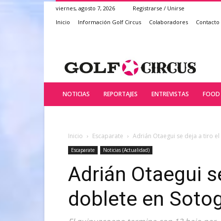
viernes, agosto 7, 2026
Registrarse / Unirse
Inicio
Información Golf Circus
Colaboradores
Contacto
NOTICIAS
REPORTAJES
ENTREVISTAS
FOOD 
Inicio
Escaparate
Adrián Otaegui se deja a tiro e
Escaparate
Noticias (Actualidad)
Adrián Otaegui se
doblete en Soto