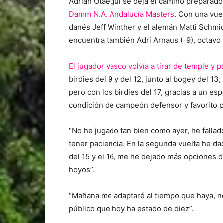
Adrián Otaegui se deja el camino preparad
Damm N.A. Andalucía Masters
. Con una vuel
danés Jeff Winther y el alemán Matti Schmid
encuentra también Adri Arnaus (-9), octavo 
El jugador vasco volvía a tirar de temple y p
birdies del 9 y del 12, junto al bogey del 13
pero con los birdies del 17, gracias a un esp
condición de campeón defensor y favorito pa
“No he jugado tan bien como ayer, he fallad
tener paciencia. En la segunda vuelta he d
del 15 y el 16, me he dejado más opciones d
hoyos”.
“Mañana me adaptaré al tiempo que haya, n
público que hoy ha estado de diez”.