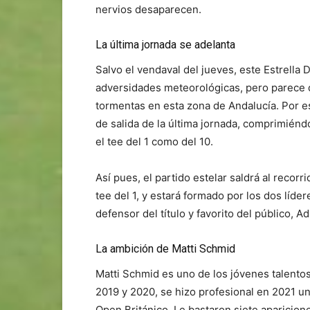
nervios desaparecen.
La última jornada se adelanta
Salvo el vendaval del jueves, este Estrella
adversidades meteorológicas, pero parece q
tormentas en esta zona de Andalucía. Por es
de salida de la última jornada, comprimiéndo
el tee del 1 como del 10.
Así pues, el partido estelar saldrá al recorr
tee del 1, y estará formado por los dos líde
defensor del título y favorito del público, A
La ambición de Matti Schmid
Matti Schmid es uno de los jóvenes talent
2019 y 2020, se hizo profesional en 2021 u
Open Británico. Le bastaron siete aparicione