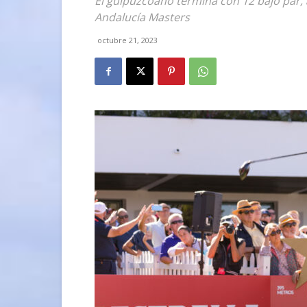
El guipuzcoano termina con 12 bajo par, 
Andalucía Masters
octubre 21, 2023