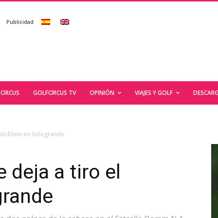
Publicidad
CIRCUS
GOLFCIRCUS TV
OPINIÓN
VIAJES Y GOLF
DESCARG
l doblete en Sotogrande
 deja a tiro el
grande